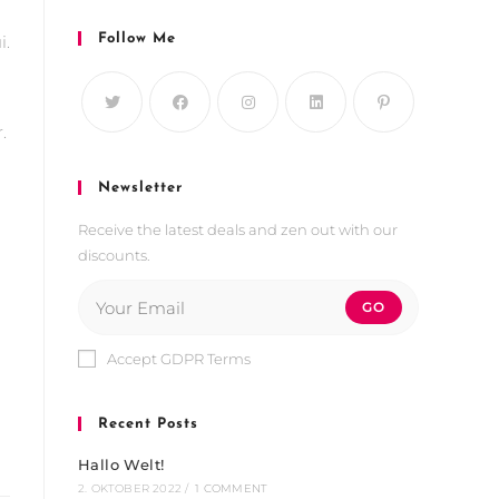
i.
Follow Me
.
Newsletter
Receive the latest deals and zen out with our
discounts.
GO
Accept GDPR Terms
Recent Posts
Hallo Welt!
2. OKTOBER 2022
/
1 COMMENT