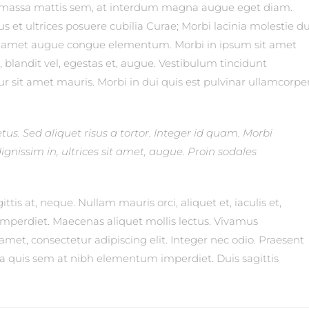
m massa mattis sem, at interdum magna augue eget diam.
s et ultrices posuere cubilia Curae; Morbi lacinia molestie du
sit amet augue congue elementum. Morbi in ipsum sit amet
c, blandit vel, egestas et, augue. Vestibulum tincidunt
ur sit amet mauris. Morbi in dui quis est pulvinar ullamcorper
tus. Sed aliquet risus a tortor. Integer id quam. Morbi
 dignissim in, ultrices sit amet, augue. Proin sodales
ttis at, neque. Nullam mauris orci, aliquet et, iaculis et,
am imperdiet. Maecenas aliquet mollis lectus. Vivamus
amet, consectetur adipiscing elit. Integer nec odio. Praesent
lla quis sem at nibh elementum imperdiet. Duis sagittis