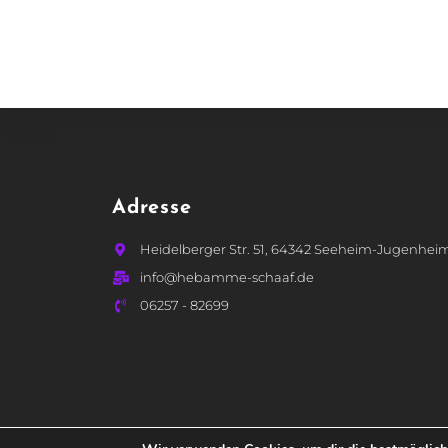
Adresse
Heidelberger Str. 51, 64342 Seeheim-Jugenhei
info@hebamme-schaaf.de
06257 - 82699