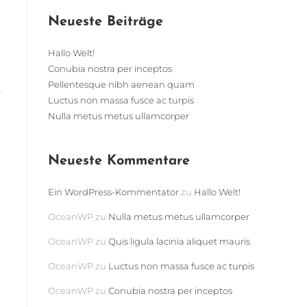
Neueste Beiträge
Hallo Welt!
Conubia nostra per inceptos
Pellentesque nibh aenean quam
.
Luctus non massa fusce ac turpis
Nulla metus metus ullamcorper
Neueste Kommentare
Ein WordPress-Kommentator
zu
Hallo Welt!
OceanWP
zu
Nulla metus metus ullamcorper
OceanWP
zu
Quis ligula lacinia aliquet mauris
OceanWP
zu
Luctus non massa fusce ac turpis
OceanWP
zu
Conubia nostra per inceptos