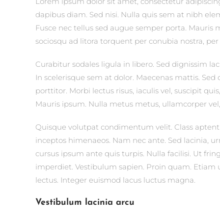
Lorem ipsum dolor sit amet, consectetur adipiscing 
dapibus diam. Sed nisi. Nulla quis sem at nibh el
Fusce nec tellus sed augue semper porta. Mauris ma
sociosqu ad litora torquent per conubia nostra, pe
Curabitur sodales ligula in libero. Sed dignissim l
In scelerisque sem at dolor. Maecenas mattis. Sed c
porttitor. Morbi lectus risus, iaculis vel, suscipit qu
Mauris ipsum. Nulla metus metus, ullamcorper vel, 
Quisque volutpat condimentum velit. Class aptent t
inceptos himenaeos. Nam nec ante. Sed lacinia, urn
cursus ipsum ante quis turpis. Nulla facilisi. Ut fr
imperdiet. Vestibulum sapien. Proin quam. Etiam ul
lectus. Integer euismod lacus luctus magna.
Vestibulum lacinia arcu