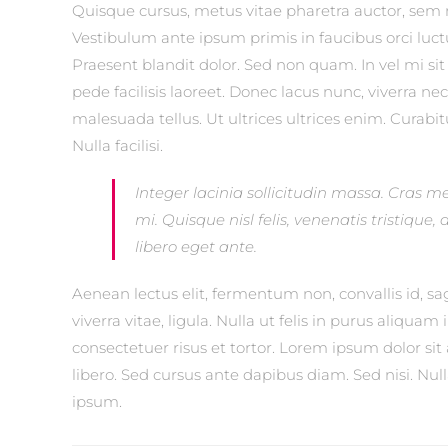
Quisque cursus, metus vitae pharetra auctor, se
Vestibulum ante ipsum primis in faucibus orci luctu
Praesent blandit dolor. Sed non quam. In vel mi 
pede facilisis laoreet. Donec lacus nunc, viverra ne
malesuada tellus. Ut ultrices ultrices enim. Curabit
Nulla facilisi.
Integer lacinia sollicitudin massa. Cras me
mi. Quisque nisl felis, venenatis tristique,
libero eget ante.
Aenean lectus elit, fermentum non, convallis id, sagi
viverra vitae, ligula. Nulla ut felis in purus aliqu
consectetuer risus et tortor. Lorem ipsum dolor sit 
libero. Sed cursus ante dapibus diam. Sed nisi. Nu
ipsum.