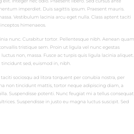
elit. Integer nec odio. Praesent libero. Sed cursus ante
ementum imperdiet. Duis sagittis ipsum. Praesent mauris.
ssa. Vestibulum lacinia arcu eget nulla. Class aptent taciti
r inceptos himenaeos.
acinia nunc. Curabitur tortor. Pellentesque nibh. Aenean quam
onvallis tristique sem. Proin ut ligula vel nunc egestas
is, luctus non, massa. Fusce ac turpis quis ligula lacinia aliquet.
tincidunt sed, euismod in, nibh.
aciti sociosqu ad litora torquent per conubia nostra, per
a non tincidunt mattis, tortor neque adipiscing diam, a
ingilla. Suspendisse potenti. Nunc feugiat mi a tellus consequat
trices. Suspendisse in justo eu magna luctus suscipit. Sed