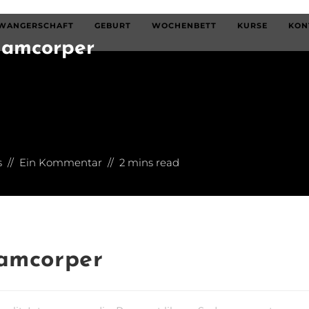
WANGERSCHAFT
GEBURT
WOCHENBETT
KURSE
KON
lamcorper
s
Ein Kommentar
2 mins read
lamcorper