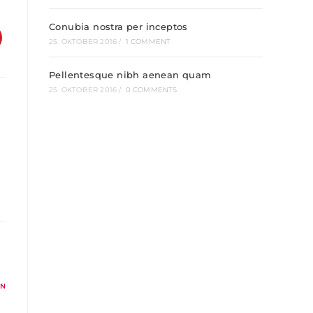
Conubia nostra per inceptos
25. OKTOBER 2016
/
1 COMMENT
Pellentesque nibh aenean quam
25. OKTOBER 2016
/
0 COMMENTS
EN