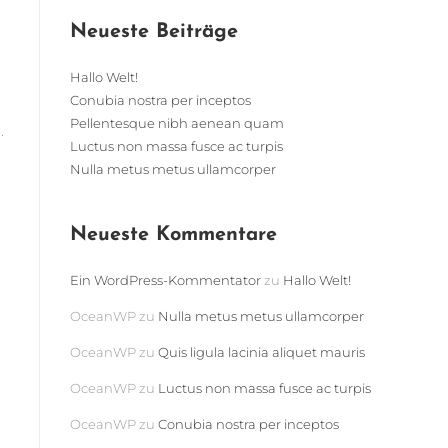
Neueste Beiträge
Hallo Welt!
Conubia nostra per inceptos
Pellentesque nibh aenean quam
.
Luctus non massa fusce ac turpis
Nulla metus metus ullamcorper
Neueste Kommentare
Ein WordPress-Kommentator
zu
Hallo Welt!
OceanWP
zu
Nulla metus metus ullamcorper
OceanWP
zu
Quis ligula lacinia aliquet mauris
OceanWP
zu
Luctus non massa fusce ac turpis
OceanWP
zu
Conubia nostra per inceptos