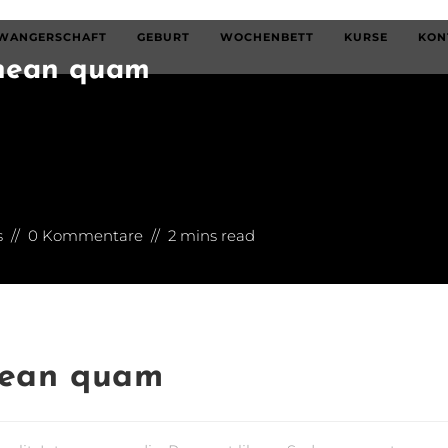
WANGERSCHAFT
GEBURT
WOCHENBETT
KURSE
KON
enean quam
s
0 Kommentare
2 mins read
nean quam