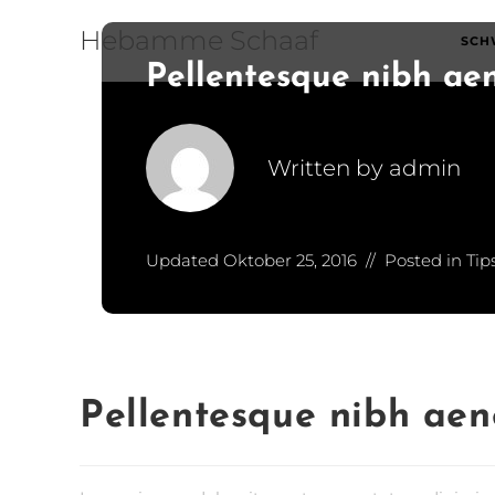
Hebamme Schaaf
SCH
Pellentesque nibh a
Written by
admin
Updated
Oktober 25, 2016
Posted in
Tip
Pellentesque nibh ae