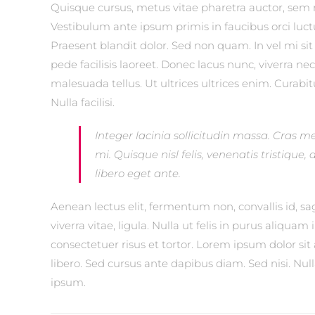
Quisque cursus, metus vitae pharetra auctor, se
Vestibulum ante ipsum primis in faucibus orci luctu
Praesent blandit dolor. Sed non quam. In vel mi 
pede facilisis laoreet. Donec lacus nunc, viverra ne
malesuada tellus. Ut ultrices ultrices enim. Curabit
Nulla facilisi.
Integer lacinia sollicitudin massa. Cras me
mi. Quisque nisl felis, venenatis tristique,
libero eget ante.
Aenean lectus elit, fermentum non, convallis id, sagi
viverra vitae, ligula. Nulla ut felis in purus aliqu
consectetuer risus et tortor. Lorem ipsum dolor sit 
libero. Sed cursus ante dapibus diam. Sed nisi. Nu
ipsum.