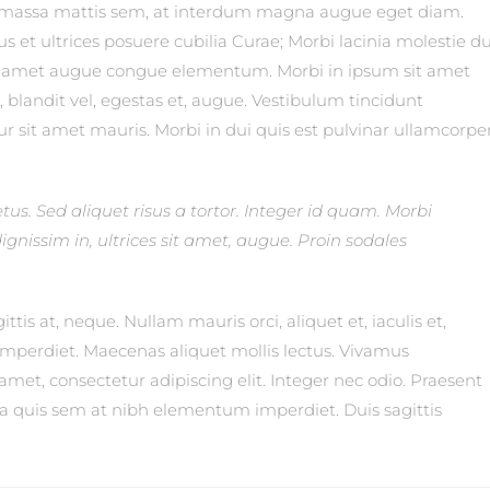
m massa mattis sem, at interdum magna augue eget diam.
s et ultrices posuere cubilia Curae; Morbi lacinia molestie du
sit amet augue congue elementum. Morbi in ipsum sit amet
c, blandit vel, egestas et, augue. Vestibulum tincidunt
ur sit amet mauris. Morbi in dui quis est pulvinar ullamcorper
tus. Sed aliquet risus a tortor. Integer id quam. Morbi
 dignissim in, ultrices sit amet, augue. Proin sodales
ttis at, neque. Nullam mauris orci, aliquet et, iaculis et,
am imperdiet. Maecenas aliquet mollis lectus. Vivamus
amet, consectetur adipiscing elit. Integer nec odio. Praesent
lla quis sem at nibh elementum imperdiet. Duis sagittis