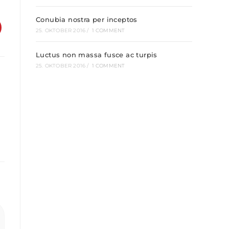
Conubia nostra per inceptos
25. OKTOBER 2016
/
1 COMMENT
Luctus non massa fusce ac turpis
25. OKTOBER 2016
/
1 COMMENT