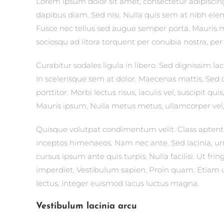
Lorem ipsum dolor sit amet, consectetur adipiscing 
dapibus diam. Sed nisi. Nulla quis sem at nibh el
Fusce nec tellus sed augue semper porta. Mauris ma
sociosqu ad litora torquent per conubia nostra, pe
Curabitur sodales ligula in libero. Sed dignissim l
In scelerisque sem at dolor. Maecenas mattis. Sed c
porttitor. Morbi lectus risus, iaculis vel, suscipit qu
Mauris ipsum. Nulla metus metus, ullamcorper vel, 
Quisque volutpat condimentum velit. Class aptent t
inceptos himenaeos. Nam nec ante. Sed lacinia, urn
cursus ipsum ante quis turpis. Nulla facilisi. Ut fr
imperdiet. Vestibulum sapien. Proin quam. Etiam ul
lectus. Integer euismod lacus luctus magna.
Vestibulum lacinia arcu