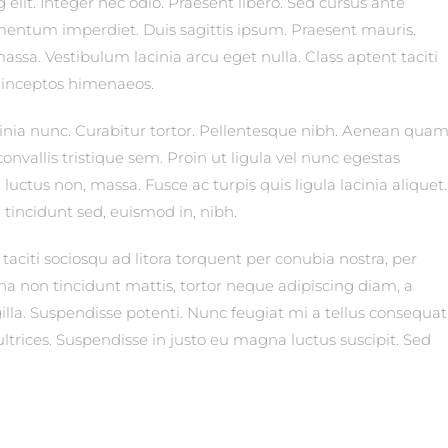
elit. Integer nec odio. Praesent libero. Sed cursus ante
ementum imperdiet. Duis sagittis ipsum. Praesent mauris.
ssa. Vestibulum lacinia arcu eget nulla. Class aptent taciti
r inceptos himenaeos.
acinia nunc. Curabitur tortor. Pellentesque nibh. Aenean quam
onvallis tristique sem. Proin ut ligula vel nunc egestas
is, luctus non, massa. Fusce ac turpis quis ligula lacinia aliquet.
tincidunt sed, euismod in, nibh.
aciti sociosqu ad litora torquent per conubia nostra, per
a non tincidunt mattis, tortor neque adipiscing diam, a
ingilla. Suspendisse potenti. Nunc feugiat mi a tellus consequat
trices. Suspendisse in justo eu magna luctus suscipit. Sed