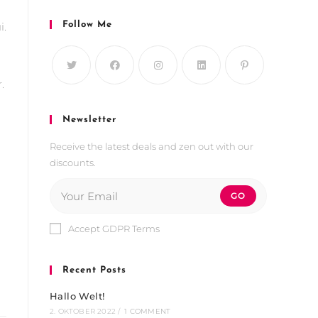
i.
Follow Me
.
Newsletter
Receive the latest deals and zen out with our
discounts.
GO
Accept GDPR Terms
Recent Posts
Hallo Welt!
2. OKTOBER 2022
/
1 COMMENT